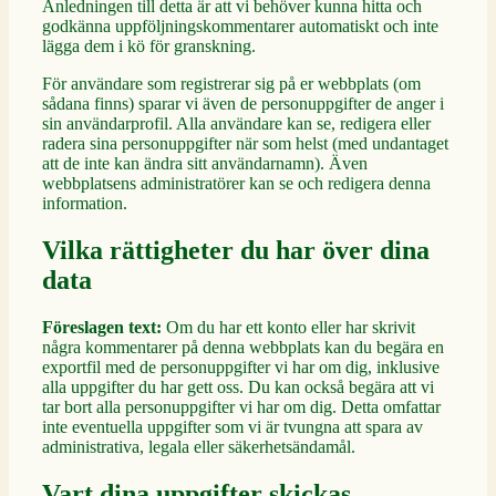
Anledningen till detta är att vi behöver kunna hitta och
godkänna uppföljningskommentarer automatiskt och inte
lägga dem i kö för granskning.
För användare som registrerar sig på er webbplats (om
sådana finns) sparar vi även de personuppgifter de anger i
sin användarprofil. Alla användare kan se, redigera eller
radera sina personuppgifter när som helst (med undantaget
att de inte kan ändra sitt användarnamn). Även
webbplatsens administratörer kan se och redigera denna
information.
Vilka rättigheter du har över dina
data
Föreslagen text:
Om du har ett konto eller har skrivit
några kommentarer på denna webbplats kan du begära en
exportfil med de personuppgifter vi har om dig, inklusive
alla uppgifter du har gett oss. Du kan också begära att vi
tar bort alla personuppgifter vi har om dig. Detta omfattar
inte eventuella uppgifter som vi är tvungna att spara av
administrativa, legala eller säkerhetsändamål.
Vart dina uppgifter skickas