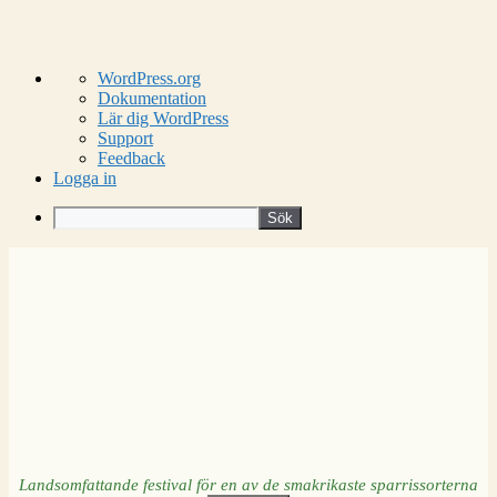
Om
WordPress.org
WordPress
Dokumentation
Lär dig WordPress
Support
Feedback
Logga in
Sök
Hoppa
till
innehåll